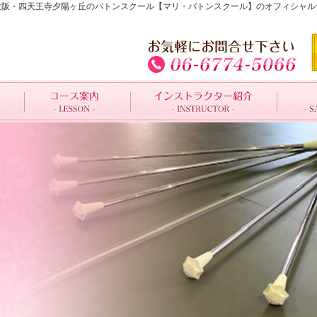
3580FC943 | 大阪・四天王寺夕陽ヶ丘のバトンスクール【マリ・バトンスクール】のオ