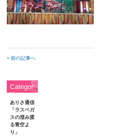
< 前の記事へ
Categor
y
ありさ通信
「ラスベガ
スの澄み渡
る青空よ
り」