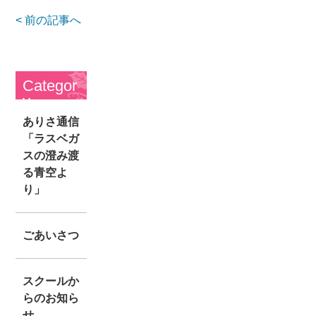
< 前の記事へ
Categor
y
ありさ通信
「ラスベガ
スの澄み渡
る青空よ
り」
ごあいさつ
スクールか
らのお知ら
せ