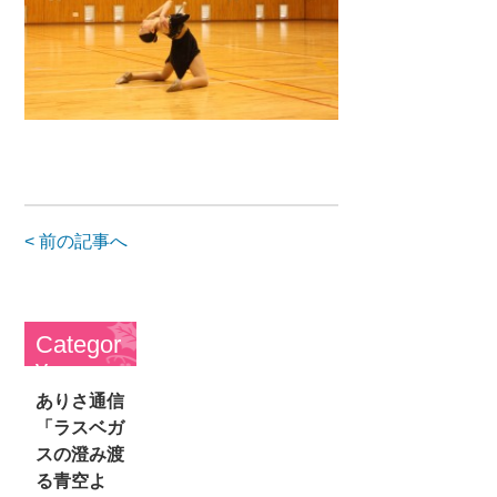
< 前の記事へ
Categor
y
ありさ通信
「ラスベガ
スの澄み渡
る青空よ