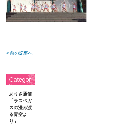
< 前の記事へ
Categor
y
ありさ通信
「ラスベガ
スの澄み渡
る青空よ
り」