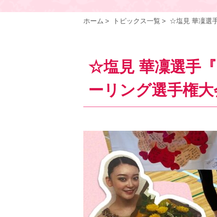
ホーム
トピックス一覧
☆塩見 華凜選
☆塩見 華凜選手『2
ーリング選手権大