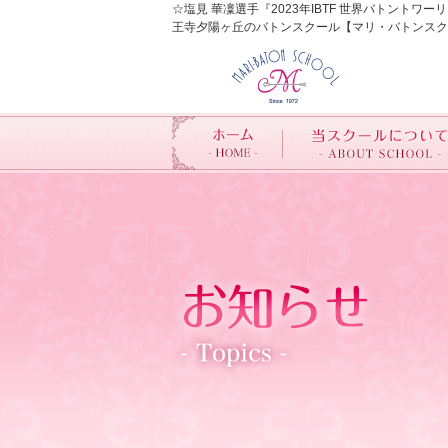
☆塩見 華凜選手『2023年IBTF 世界バトント
王寺夕陽ヶ丘のバトンスクール【マリ・バトンスク