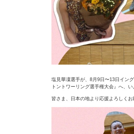
塩見華凜選手が、
8
月
9
日〜
13
日イング
トントワーリング選手権大会』へ、い
皆さま、日本の地より応援よろしくお