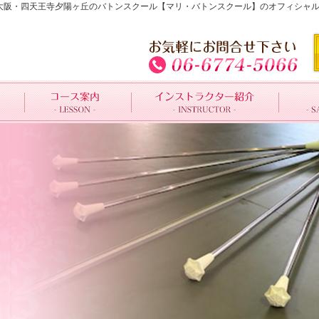
BBAAE29A4 | 大阪・四天王寺夕陽ヶ丘のバトンスクール【マリ・バトンスクール】のオ