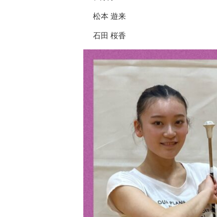
松本
遊来
石田
桜香