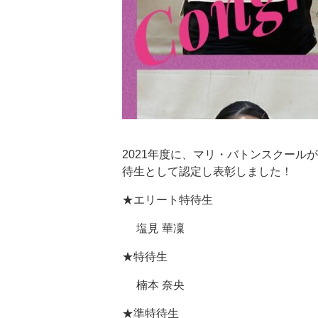
2021
年度に、マリ・バトンスクールが
待生として認定し表彰しました！
★
エリート特待生
塩見
華凜
★
特待生
楠本
奈央
★
準特待生