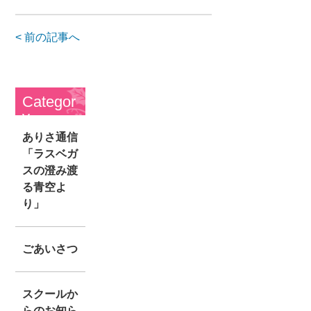
< 前の記事へ
Categor
y
ありさ通信
「ラスベガ
スの澄み渡
る青空よ
り」
ごあいさつ
スクールか
らのお知ら