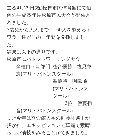
去る4月29日(祝)松原市民体育館にて恒
例の平成29年度松原市民大会が開催さ
れました。
3歳児から大人まで、160人を超えるト
ワラー達がこの一年間を発揮しまし
た。
結果は以下の通りです。
松原市民バトントワーリング大会
全種目・全部門 総合優勝 塩見華
凛(マリ・バトンスクール)
準優勝 則武 京
(マリ・バトンス
クール)
3位 伊藤初
音(マリ・バトンスクール)
また今年は立命館大学の近藤礼選手が
招かれ、エキジビションで華麗で素晴
らしい演技をみることができました。